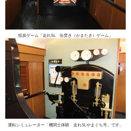
投炭ゲーム「走れSL 缶焚き（かまたき）ゲーム」
運転シミュレーター「機関士体験 走れSLやまぐち号」です。