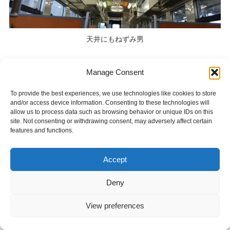
天井にもねずみ男
Manage Consent
To provide the best experiences, we use technologies like cookies to store
and/or access device information. Consenting to these technologies will
allow us to process data such as browsing behavior or unique IDs on this
site. Not consenting or withdrawing consent, may adversely affect certain
features and functions.
Accept
Deny
View preferences
4名用BOX席です