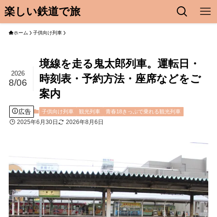
楽しい鉄道で旅
ホーム
子供向け列車
境線を走る鬼太郎列車。運転日・
2026
時刻表・予約方法・座席などをご
8/06
案内
広告
子供向け列車
観光列車
青春18きっぷで乗れる観光列車
2025年6月30日
2026年8月6日