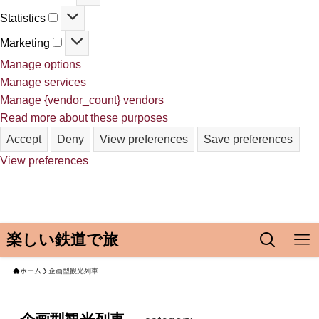
Statistics
Statistics
Marketing
Marketing
Manage options
Manage services
Manage {vendor_count} vendors
Read more about these purposes
Accept
Deny
View preferences
Save preferences
View preferences
楽しい鉄道で旅
ホーム
企画型観光列車