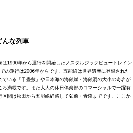
どんな列車
は1990年から運行を開始したノスタルジックビュートレイン
での運行は2006年からです。五能線は世界遺産に登録された
れている「千畳敷」や日本海の海蝕崖・海蝕洞の大小の奇岩が
ころ満載です。また大人の休日俱楽部のコマーシャルで一躍有
行区間は秋田から五能線経路して弘前・青森までです。ここか