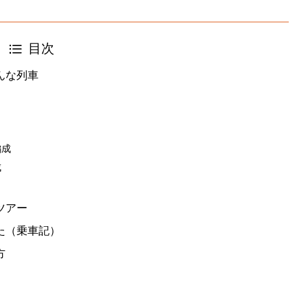
目次
んな列車
編成
成
ツアー
た（乗車記）
方